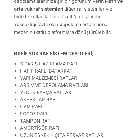
depolama alanınıza şık bir görünüm verir.
Hafif ve
orta yük raf sistemleri
diğer raf sistemleriyle
birlikte kullanılabilme özelliğine sahiptir.
Yüksekliği fazla olan depolama ortamlarına
mezanin (katlı) platformlara dönüştürülebilir.
HAFİF YÜK RAF SİSTEM ÇEŞİTLERİ;
SİPARİŞ HAZIRLAMA RAFI
HAFİF RAFLI BATARKAT
YAPI MALZEMESİ RAFLARI
ARŞİV VE DEPOLAMA RAFLARI
YEDEK PARÇA RAFLARI
AKSESUAR RAFI
CAM RAFI
EGSOZ RAFI
TAMPON RAFI
AMORTİSÖR RAFI
UZUN ESNEK – ÇITA PERVAZ RAFLARI